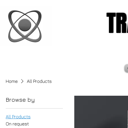
TR
TR
Home
All Products
Browse by
All Products
On request