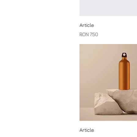
Article
Price
RON 7.50
Article