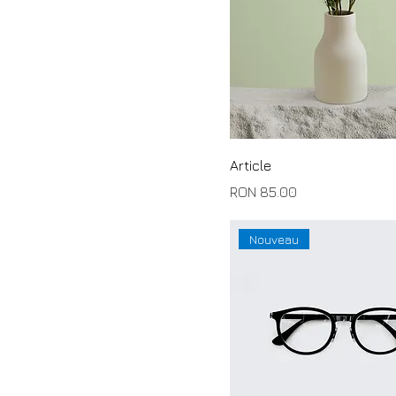
One size
Petit
S
Article
Price
RON 85.00
Nouveau