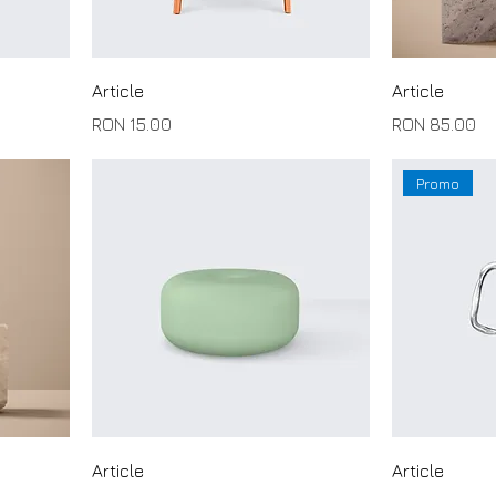
Article
Article
Price
Price
RON 15.00
RON 85.00
Promo
Article
Article