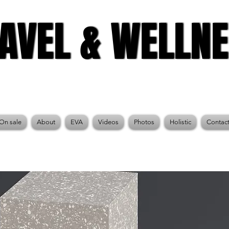
AVEL & WELLN
AVEL & WELLN
On sale
About
EVA
Videos
Photos
Holistic
Contac