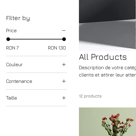
Filter by
Price
RON 7
RON 130
All Products
Couleur
Description de votre catég
clients et attirer leur atte
Contenance
250 ml
12 products
Taille
500 ml
Grand
80 ml
L
M